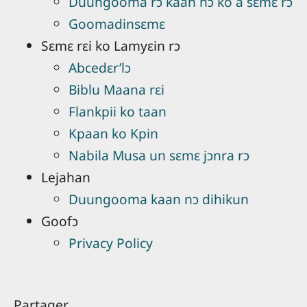
Duungooma rɔ kaan nɔ ko à sɛmɛ rɔ
Goomadinsɛmɛ
Sɛmɛ rɛi ko Lamyɛin rɔ
Abcedɛr’lɔ
Biblu Maana rɛi
Flankpii ko taan
Kpaan ko Kpin
Nabila Musa un sɛmɛ jɔnra rɔ
Lejahan
Duungooma kaan nɔ dihikun
Goofɔ
Privacy Policy
Partager