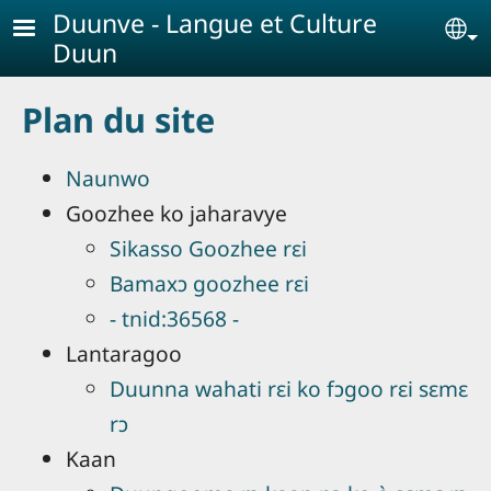
Aller au contenu principal
Duunve - Langue et Culture
Se
Duun
Plan du site
Naunwo
Goozhee ko jaharavye
Sikasso Goozhee rɛi
Bamaxɔ goozhee rɛi
- tnid:36568 -
Lantaragoo
Duunna wahati rɛi ko fɔgoo rɛi sɛmɛ
rɔ
Kaan