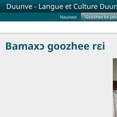
Aller au contenu principal
Duunve - Langue et Culture Duu
Naunwo
Goozhee ko jah
Bamaxɔ goozhee rɛi