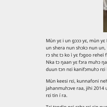
Mùn yɛ i un gɔɔɔ yɛ, mùn yɛ 
un shera nun shɔkɔ nun un, 
rɔ shɛ tɔ ko ì yɛ fɔgoo reheì f
Nka tɔ ŋaan yɛ fɔra muhɔ ŋaan
duun tɔn nɛi kanifɔmuhɔ rɛi 
Mùn keesi rɛi, kunnafoni nehe
jahanmuhɔve raa, jihi 2014 un
rɛi tin í ra.
Tɛi tɔndin nɛi cɔhɔ rɛi sin nu