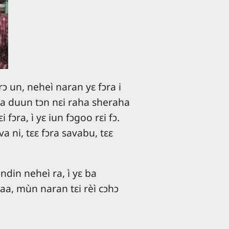
 un, neheì naran yɛ fɔra i
aa duun tɔn nɛi raha sheraha
 fɔra, ì yɛ iun fɔgoo rɛi fɔ.
a ni, tɛɛ fɔra savabu, tɛɛ
ndin neheì ra, ì yɛ ba
raa, mùn naran tɛi rèì cɔhɔ