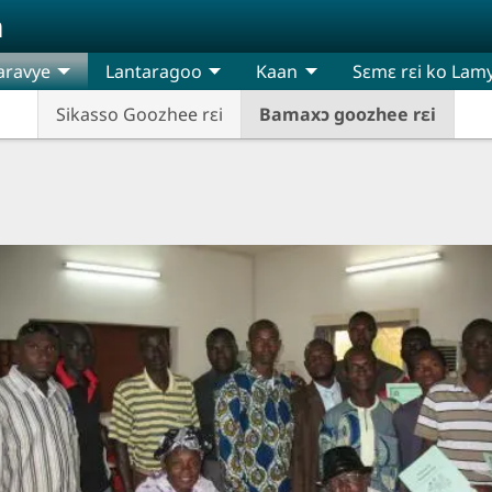
n
aravye
Lantaragoo
Kaan
Sɛmɛ rɛi ko Lamy
Sikasso Goozhee rɛi
Bamaxɔ goozhee rɛi