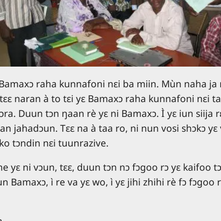
Bamaxɔ raha kunnafoni nɛi ba miin. Mùn naha ja rɔ
tɛɛ naran à to tɛi yɛ Bamaxɔ raha kunnafoni nɛi t
ɔra. Duun tɔn ŋaan rè yɛ ni Bamaxɔ. Ì yɛ iun siija rɛi
 jahadɔun. Tɛɛ na à taa ro, ni nun vosi shɔkɔ yɛ v
ko tɔndin nɛi tuunrazive.
 yɛ ni vɔun, tɛɛ, duun tɔn nɔ fɔgoo rɔ yɛ kaifoo tɔ
 Bamaxɔ, ì re va yɛ wo, ì yɛ jihi zhihi rè fɔ fɔgoo 
n.