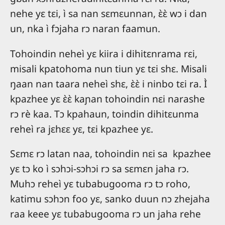
nehe yɛ tɛi, ì sa nan sɛmɛunnan, ɛ̀ɛ̀ wɔ i dan
un, nka ì fɔjaha rɔ naran faamun.
Tohoindin neheì yɛ kiira i dihitɛnrama rɛi,
misali kpatohoma nun tiun yɛ tɛi shɛ. Misali
ŋaan nan taara neheì shɛ, ɛ̀ɛ̀ i ninbo tɛi ra. Ì
kpazhee yɛ ɛ̀ɛ̀ kaɲan tohoindin nɛi narashe
rɔ rè kaa. Tɔ kpahaun, toindin dihitɛunma
reheì ra jɛhɛɛ yɛ, tɛi kpazhee yɛ.
Sɛmɛ rɔ latan naa, tohoindin nɛi sa kpazhee
yɛ tɔ ko ì sɔhɔi-sɔhɔi rɔ sa sɛmɛn jaha rɔ.
Muhɔ reheì yɛ tubabugooma rɔ tɔ roho,
katimu sɔhɔn foo yɛ, sanko duun nɔ zhejaha
raa keee yɛ tubabugooma rɔ un jaha rehe