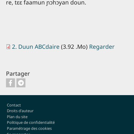
re, tɛɛ faamun ɲɔhɔyan doun.
2. Duun ABCdaire
(3.92 .Mo)
Regarder
Partager
Pied de page
Contact
Droits d'auteur
Plan du site
Politique de confidentialité
Paramétrage des cookies