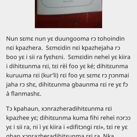
Nun sɛmɛ nun yɛ duungooma rɔ tohoindin
nɛi kpazhera. Sɛmɛidin nɛi kpazhejaha rɔ
boo yɛ i sii ra fyɛhɛni. Sɛmɛidin neheì yɛ kiira
i dihitɛunma rɛi, tɛi rèì foo yɛ ké; dihitɛunma
kuruuma rɛi (kur’li) rɛi foo yɛ sɛmɛ rɔ ɲɔnmai
jaha rɔ shɛ, dihitɛunma gbaunma rɛi re yɛ fɔ
à flanmashɛ.
Tɔ kpahaun, xɔnrazheradihitɛunma rɛi
kpazhee yɛ; dihitɛunma kuma fihi reheì nɔrɔɔ
yɛ i sii ra, ni ì yɛ kiira i «difitɔngi rɛi», tɛi re yɛ
gban xɔnrazheradihitɛunma rɛi ra. Nka,