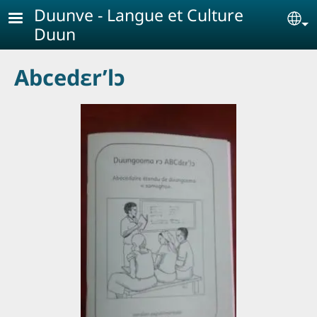
Aller au contenu principal
Duunve - Langue et Culture
Se
Duun
Abcedɛr’lɔ