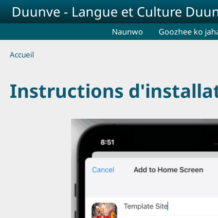
Aller au contenu principal
Duunve - Langue et Culture Duu
Naunwo
Goozhee ko jah
Breadcrumb
Accueil
Instructions d'install