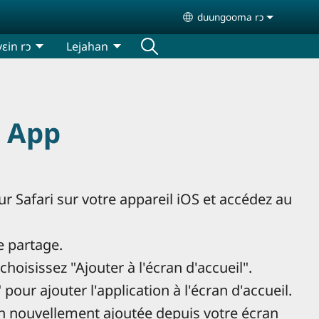
duungooma rɔ
Select your language
ɛin rɔ
Lejahan
b App
r Safari sur votre appareil iOS et accédez au
e partage.
hoisissez "Ajouter à l'écran d'accueil".
 pour ajouter l'application à l'écran d'accueil.
on nouvellement ajoutée depuis votre écran