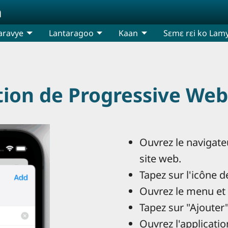
n
aravye
Lantaragoo
Kaan
Sɛmɛ rɛi ko Lamy
ation de Progressive We
Ouvrez le navigateu
site web.
Tapez sur l'icône d
Ouvrez le menu et c
Tapez sur "Ajouter"
Ouvrez l'applicati